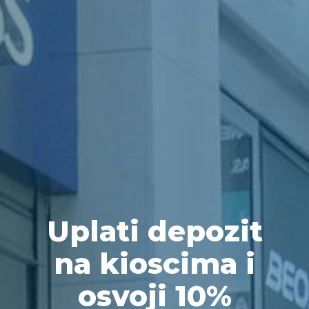
Uplati depozit
na kioscima i
osvoji 10%